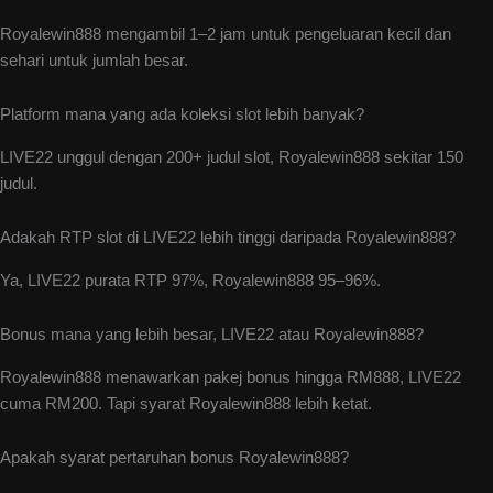
Royalewin888 mengambil 1–2 jam untuk pengeluaran kecil dan
sehari untuk jumlah besar.
Platform mana yang ada koleksi slot lebih banyak?
LIVE22 unggul dengan 200+ judul slot, Royalewin888 sekitar 150
judul.
Adakah RTP slot di LIVE22 lebih tinggi daripada Royalewin888?
Ya, LIVE22 purata RTP 97%, Royalewin888 95–96%.
Bonus mana yang lebih besar, LIVE22 atau Royalewin888?
Royalewin888 menawarkan pakej bonus hingga RM888, LIVE22
cuma RM200. Tapi syarat Royalewin888 lebih ketat.
Apakah syarat pertaruhan bonus Royalewin888?