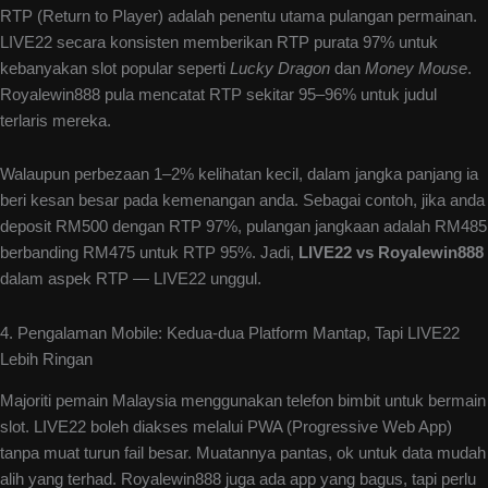
RTP (Return to Player) adalah penentu utama pulangan permainan.
LIVE22 secara konsisten memberikan RTP purata 97% untuk
kebanyakan slot popular seperti
Lucky Dragon
dan
Money Mouse
.
Royalewin888 pula mencatat RTP sekitar 95–96% untuk judul
terlaris mereka.
Walaupun perbezaan 1–2% kelihatan kecil, dalam jangka panjang ia
beri kesan besar pada kemenangan anda. Sebagai contoh, jika anda
deposit RM500 dengan RTP 97%, pulangan jangkaan adalah RM485
berbanding RM475 untuk RTP 95%. Jadi,
LIVE22 vs Royalewin888
dalam aspek RTP — LIVE22 unggul.
4. Pengalaman Mobile: Kedua-dua Platform Mantap, Tapi LIVE22
Lebih Ringan
Majoriti pemain Malaysia menggunakan telefon bimbit untuk bermain
slot. LIVE22 boleh diakses melalui PWA (Progressive Web App)
tanpa muat turun fail besar. Muatannya pantas, ok untuk data mudah
alih yang terhad. Royalewin888 juga ada app yang bagus, tapi perlu