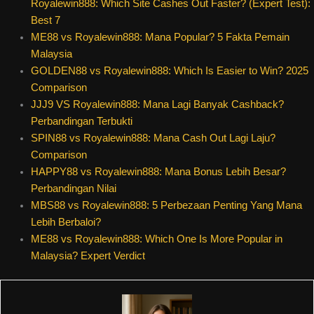
Royalewin888: Which Site Cashes Out Faster? (Expert Test):
Best 7
ME88 vs Royalewin888: Mana Popular? 5 Fakta Pemain
Malaysia
GOLDEN88 vs Royalewin888: Which Is Easier to Win? 2025
Comparison
JJJ9 VS Royalewin888: Mana Lagi Banyak Cashback?
Perbandingan Terbukti
SPIN88 vs Royalewin888: Mana Cash Out Lagi Laju?
Comparison
HAPPY88 vs Royalewin888: Mana Bonus Lebih Besar?
Perbandingan Nilai
MBS88 vs Royalewin888: 5 Perbezaan Penting Yang Mana
Lebih Berbaloi?
ME88 vs Royalewin888: Which One Is More Popular in
Malaysia? Expert Verdict