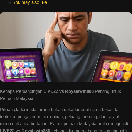
You may also like
Kenapa Perbandingan
LIVE22 vs Royalewin888
Penting untuk
Pemain Malaysia
Pilihan platform slot online bukan sekadar soal nama besar. Ia
tentukan pengalaman permainan, peluang menang, dan sejauh
mana duit anda bertahan. Ramai pemain Malaysia mula mengenali
LIVE22 vs Royalewin888
sebagai dua nama besar dalam industri.