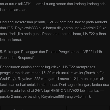
muat turun fail APK — ambil ruang storan dan kadang-kadang ada
isu keselamatan.
Dari segi keserasian peranti, LIVE22 berfungsi lancar pada Android
dan iOS. Royalewin888 pula hanya disyorkan untuk Android 7.0 ke
atas. Jadi, jika anda guna iPhone atau peranti lama, LIVE22 pilihan
lebih selamat.
5. Sokongan Pelanggan dan Proses Pengeluaran: LIVE22 Lebih
Cepat dan Responsif
Pengeluaran adalah saat paling kritikal. LIVE22 memproses
pengeluaran dalam masa 15–30 minit untuk e-wallet (Touch ‘n Go,
GrabPay). Royalewin888 mengambil masa 1–2 jam untuk jumlah
kecil, dan sehari untuk jumlah besar. Dari segi sokongan, kedua-dua
platform ada live chat 24/7, tapi RESPON LIVE22 lebih pantas —
purata 2 minit berbanding Royalewin888 yang 5–10 minit.