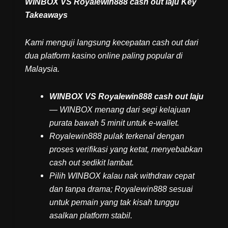
WINBOX VS Royalewin888 cash out laju Key
Takeaways
Kami menguji langsung kecepatan cash out dari
dua platform kasino online paling popular di
Malaysia.
WINBOX VS Royalewin888 cash out laju
— WINBOX menang dari segi kelajuan
purata bawah 5 minit untuk e-wallet.
Royalewin888 pulak terkenal dengan
proses verifikasi yang ketat, menyebabkan
cash out sedikit lambat.
Pilih WINBOX kalau nak withdraw cepat
dan tanpa drama; Royalewin888 sesuai
untuk pemain yang tak kisah tunggu
asalkan platform stabil.