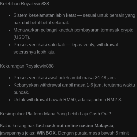
Kelebihan Royalewin888
Sistem keselamatan lebih ketat — sesuai untuk pemain yang
nak duit betul-betul selamat.
Menawarkan pelbagai kaedah pembayaran termasuk crypto
(USDT).
Proses verifikasi satu kali — lepas verify, withdrawal
seterusnya lebih laju.
Kekurangan Royalewin888
Proses verifikasi awal boleh ambil masa 24-48 jam.
Kebanyakan withdrawal ambil masa 1-6 jam, terutama waktu
puncak.
Untuk withdrawal bawah RM50, ada caj admin RM2-3.
Kesimpulan: Platform Mana Yang Lebih Laju Cash Out?
Kalau korang nak
fast cash out online casino Malaysia
,
jawapannya jelas:
WINBOX
. Dengan purata masa bawah 5 minit