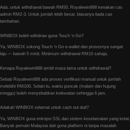
Ada, untuk withdrawal bawah RM50, Royalewin888 kenakan cas
admin RM2-3. Untuk jumlah lebih besar, biasanya tiada cas
tambahan.
WINBOX boleh withdraw guna Touch ‘n Go?
Ya, WINBOX sokong Touch ‘n Go e-wallet dan prosesnya sangat
laju — bawah 5 minit. Minimum withdrawal RM10 sahaja.
Kenapa Royalewin888 ambil masa lama untuk withdrawal?
Sebab Royalewin888 ada proses verifikasi manual untuk jumlah
melebihi RM100. Selain tu, waktu puncak (malam dan hujung
minggu) boleh menyebabkan kelewatan sehingga 6 jam.
Adakah WINBOX selamat untuk cash out duit?
Ya, WINBOX guna enkripsi SSL dan sistem keselamatan yang ketat.
Banyak pemain Malaysia dah guna platform ni tanpa masalah