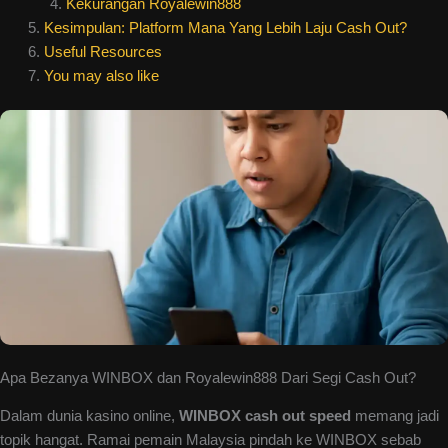
Kekurangan Royalewin888
Kesimpulan: Platform Mana Yang Lebih Laju Cash Out?
Useful Resources
You may also like
Apa Bezanya WINBOX dan Royalewin888 Dari Segi Cash Out?
Dalam dunia kasino online,
WINBOX cash out speed
memang jadi
topik hangat. Ramai pemain Malaysia pindah ke WINBOX sebab