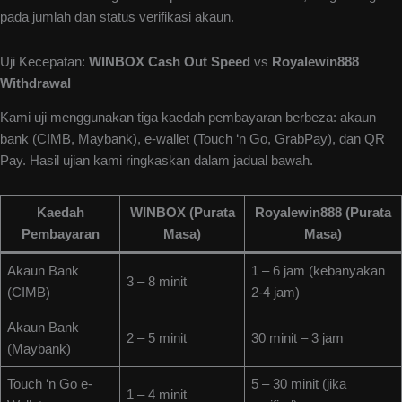
pada jumlah dan status verifikasi akaun.
Uji Kecepatan:
WINBOX Cash Out Speed
vs
Royalewin888
Withdrawal
Kami uji menggunakan tiga kaedah pembayaran berbeza: akaun
bank (CIMB, Maybank), e-wallet (Touch ‘n Go, GrabPay), dan QR
Pay. Hasil ujian kami ringkaskan dalam jadual bawah.
Kaedah
WINBOX (Purata
Royalewin888 (Purata
Pembayaran
Masa)
Masa)
Akaun Bank
1 – 6 jam (kebanyakan
3 – 8 minit
(CIMB)
2-4 jam)
Akaun Bank
2 – 5 minit
30 minit – 3 jam
(Maybank)
Touch ‘n Go e-
5 – 30 minit (jika
1 – 4 minit