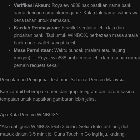
Verifikasi Akaun:
Royalewin888 nak pastikan nama bank
sama dengan nama akaun game. Kalau tak sama, withdrawal
kena tahan untuk semakan.
Kaedah Pembayaran:
E-wallet sentiasa lebih laju dari
pindahan bank. Tapi untuk WINBOX, perbezaan masa antara
bank dan e-wallet sangat kecil.
Masa Permintaan:
Waktu puncak (malam atau hujung
minggu) — Royalewin888 ambil masa lebih lama sebab ramai
pemain request sekali.
Pengalaman Pengguna: Testimoni Sebenar Pemain Malaysia
Kami ambil beberapa komen dari grup Telegram dan forum kasino
tempatan untuk dapatkan gambaran lebih jelas.
Apa Kata Pemain WINBOX?
“Aku dah guna WINBOX lebih 3 bulan. Setiap kali cash out, duit
masuk dalam 3-5 minit je. Guna Touch ‘n Go lagi laju, kadang-