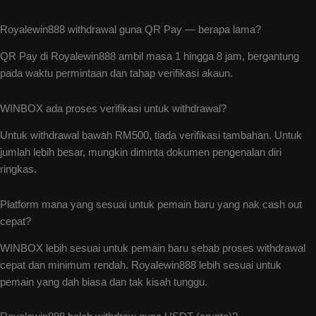
Royalewin888 withdrawal guna QR Pay — berapa lama?
QR Pay di Royalewin888 ambil masa 1 hingga 8 jam, bergantung
pada waktu permintaan dan tahap verifikasi akaun.
WINBOX ada proses verifikasi untuk withdrawal?
Untuk withdrawal bawah RM500, tiada verifikasi tambahan. Untuk
jumlah lebih besar, mungkin diminta dokumen pengenalan diri
ringkas.
Platform mana yang sesuai untuk pemain baru yang nak cash out
cepat?
WINBOX lebih sesuai untuk pemain baru sebab proses withdrawal
cepat dan minimum rendah. Royalewin888 lebih sesuai untuk
pemain yang dah biasa dan tak kisah tunggu.