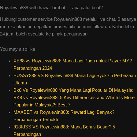
Royalewin888 withdrawal lambat — apa patut buat?
Hubungi customer service Royalewin888 melalui live chat. Biasanya
mereka akan percepatkan proses bila pemain follow up. Kalau lebih
24 jam, boleh escalate ke pihak pengurusan.
You may also like
XE88 vs Royalewin888: Mana Lagi Padu untuk Player MY?
Perbandingan 2024
PUSSY888 VS Royalewin888 Mana Lagi Syok? 5 Perbezaan
Utama
Bk8 Vs Royalewin888 Yang Mana Lagi Popular Di Malaysia:
BK8 vs Royalewin888: 5 Key Differences and Which Is More
Popular in Malaysia?: Best 7
MAXBET vs Royalewin888: Reward Lagi Banyak?
Perbandingan Terbukti
918KISS VS Royalewin888: Mana Bonus Besar? 5
Perbandingan