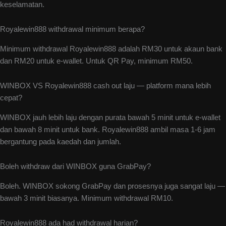
keselamatan.
Royalewin888 withdrawal minimum berapa?
Minimum withdrawal Royalewin888 adalah RM30 untuk akaun bank
dan RM20 untuk e-wallet. Untuk QR Pay, minimum RM50.
WINBOX VS Royalewin888 cash out laju — platform mana lebih
cepat?
WINBOX jauh lebih laju dengan purata bawah 5 minit untuk e-wallet
dan bawah 8 minit untuk bank. Royalewin888 ambil masa 1-6 jam
bergantung pada kaedah dan jumlah.
Boleh withdraw dari WINBOX guna GrabPay?
Boleh. WINBOX sokong GrabPay dan prosesnya juga sangat laju —
bawah 3 minit biasanya. Minimum withdrawal RM10.
Royalewin888 ada had withdrawal harian?