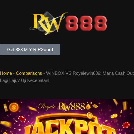
Skip
to
content
Get 888 M Y R R3ward
Home
-
Comparisons
-
WINBOX VS Royalewin888: Mana Cash Out
Lagi Laju? Uji Kecepatan!