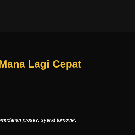
Mana Lagi Cepat
mudahan proses, syarat turnover,