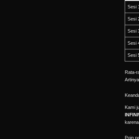
Sesi 
Sesi 
Sesi 
Sesi
Sesi 
Rata-r
Artiny
Keanda
Kami j
INFIN
karena
Poin pe