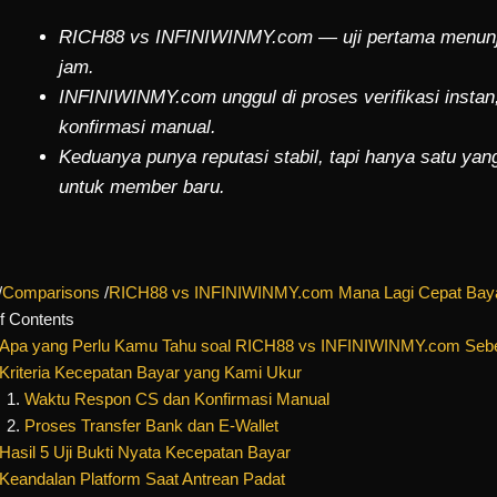
RICH88 vs INFINIWINMY.com — uji pertama menunju
jam.
INFINIWINMY.com unggul di proses verifikasi insta
konfirmasi manual.
Keduanya punya reputasi stabil, tapi hanya satu yan
untuk member baru.
/
Comparisons
/
RICH88 vs INFINIWINMY.com Mana Lagi Cepat Bayar
of Contents
Apa yang Perlu Kamu Tahu soal RICH88 vs INFINIWINMY.com Seb
Kriteria Kecepatan Bayar yang Kami Ukur
Waktu Respon CS dan Konfirmasi Manual
Proses Transfer Bank dan E-Wallet
Hasil 5 Uji Bukti Nyata Kecepatan Bayar
Keandalan Platform Saat Antrean Padat