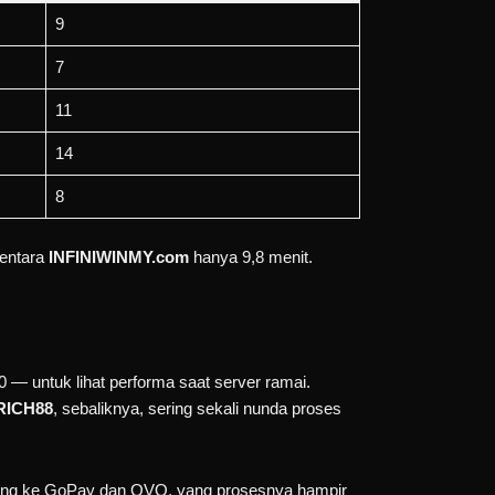
9
7
11
14
8
mentara
INFINIWINMY.com
hanya 9,8 menit.
 — untuk lihat performa saat server ramai.
RICH88
, sebaliknya, sering sekali nunda proses
sung ke GoPay dan OVO, yang prosesnya hampir