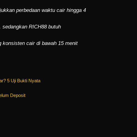
kkan perbedaan waktu cair hingga 4
n, sedangkan RICH88 butuh
g konsisten cair di bawah 15 menit
? 5 Uji Bukti Nyata
elum Deposit