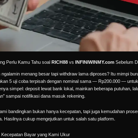
ng Perlu Kamu Tahu soal
RICH88
vs
INFINIWINMY.com
Sebelum D
 ngalamin menang besar tapi withdraw lama diproses? Itu mimpi bur
kan 5 uji coba terpisah dengan nominal sama — Rp200.000 — untuk 
nya simpel: deposit lewat bank lokal, mainkan beberapa putuhan, lalu
an” sampai notifikasi dana masuk rekening.
ami bandingkan bukan hanya kecepatan, tapi juga kemudahan proses
a. Hasilnya cukup mengejutkan untuk salah satu platform.
ia Kecepatan Bayar yang Kami Ukur