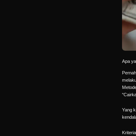
Apa ya
Pernah
melaku
Metode
“Cairk
Yang k
kendal
Kriter